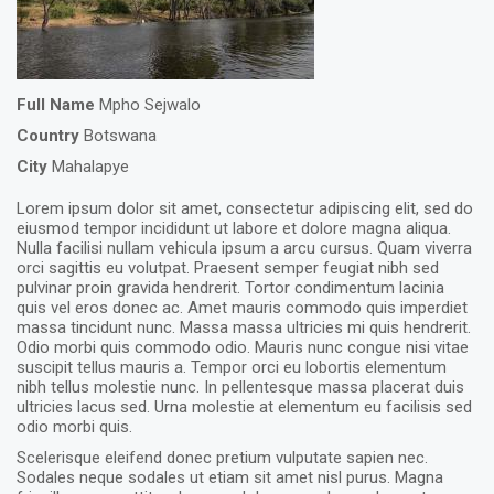
Full Name
Mpho Sejwalo
Country
Botswana
City
Mahalapye
Lorem ipsum dolor sit amet, consectetur adipiscing elit, sed do
eiusmod tempor incididunt ut labore et dolore magna aliqua.
Nulla facilisi nullam vehicula ipsum a arcu cursus. Quam viverra
orci sagittis eu volutpat. Praesent semper feugiat nibh sed
pulvinar proin gravida hendrerit. Tortor condimentum lacinia
quis vel eros donec ac. Amet mauris commodo quis imperdiet
massa tincidunt nunc. Massa massa ultricies mi quis hendrerit.
Odio morbi quis commodo odio. Mauris nunc congue nisi vitae
suscipit tellus mauris a. Tempor orci eu lobortis elementum
nibh tellus molestie nunc. In pellentesque massa placerat duis
ultricies lacus sed. Urna molestie at elementum eu facilisis sed
odio morbi quis.
Scelerisque eleifend donec pretium vulputate sapien nec.
Sodales neque sodales ut etiam sit amet nisl purus. Magna